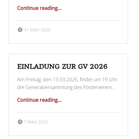
“Generalversammlung 2026”
Continue reading
…
Posted on:
Written by:
MVMagolsheim
31 März 2026
EINLADUNG ZUR GV 2026
Am Freitag, den 13.03.2026, findet um 19 Uhr
die Generalversammlung des Förderverein…
“Einladung zur GV 2026”
Continue reading
…
Posted on:
Written by:
MVMagolsheim
7 März 2026