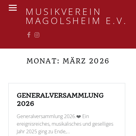
PRIMARY MENU
MUSIKVEREIN
MAGOLSHEIM E.V.
Facebook
Instagram
MONAT:
MÄRZ 2026
GENERALVERSAMMLUNG
2026
Generalversammlung 2026.❤️ Ein
ereignisreiches, musikalisches und geselliges
Jahr 2025 ging zu Ende,…