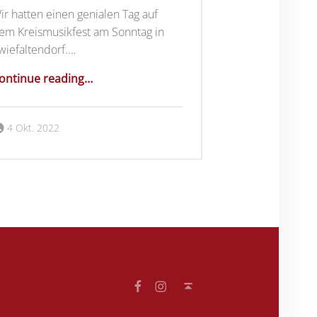
ir hatten einen genialen Tag auf
em Kreismusikfest am Sonntag in
wiefaltendorf.…
“Kreismusikfest 2022 – MK Zwiefaltendorf”
ontinue reading
…
Posted on:
Written by:
MVMagolsheim
4 Okt. 2022
Facebook
Instagram
Back to top ↑