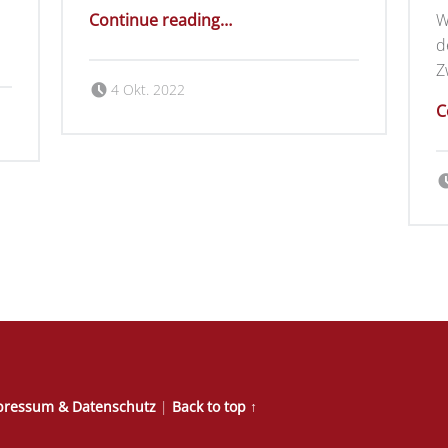
“Einladung zum Musikwandertag am 09.10.2022”
Continue reading
…
W
d
Z
Posted on:
Written by:
MVMagolsheim
4 Okt. 2022
C
pressum & Datenschutz
|
Back to top ↑