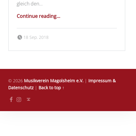
gleich den…
“Ein Geburtstagsständchen für Marta”
Continue reading
…
Posted on:
Written by:
MVMagolsheim
18 Sep. 2018
© 2026
Musikverein Magolsheim e.V.
|
Impressum &
Datenschutz
|
Back to top ↑
Facebook
Instagram
Back to top ↑