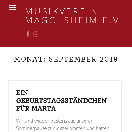
PRIMARY MENU
MUSIKVEREIN
MAGOLSHEIM E.V.
Facebook
Instagram
MONAT:
SEPTEMBER 2018
EIN
GEBURTSTAGSSTÄNDCHEN
FÜR MARTA
Wir sind wieder bestens aus unserer
Sommerpause zurückgekommen und hatten